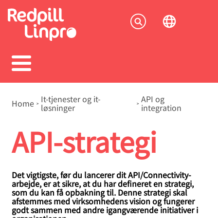
Skip
to
Socia
main
content
menu
Breadcrumb
It-tjenester og it-
API og
Home
løsninger
integration
API-strategi
Det vigtigste, før du lancerer dit API/Connectivity-
arbejde, er at sikre, at du har defineret en strategi,
som du kan få opbakning til. Denne strategi skal
afstemmes med virksomhedens vision og fungerer
godt sammen med andre igangværende initiativer i