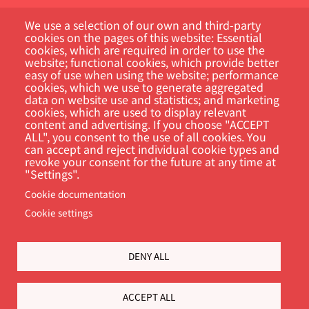
We use a selection of our own and third-party
cookies on the pages of this website: Essential
cookies, which are required in order to use the
website; functional cookies, which provide better
easy of use when using the website; performance
cookies, which we use to generate aggregated
Customer Portal
data on website use and statistics; and marketing
cookies, which are used to display relevant
Søg
content and advertising. If you choose "ACCEPT
ALL", you consent to the use of all cookies. You
can accept and reject individual cookie types and
revoke your consent for the future at any time at
"Settings".
Cookie documentation
Cookie settings
DENY ALL
Footer
Cookie Settings
Privacy policy
ACCEPT ALL