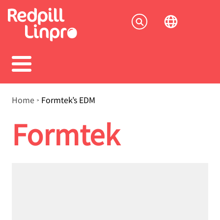
Skip
to
Socia
main
content
menu
Breadcrumb
Home
Formtek’s EDM
Formtek