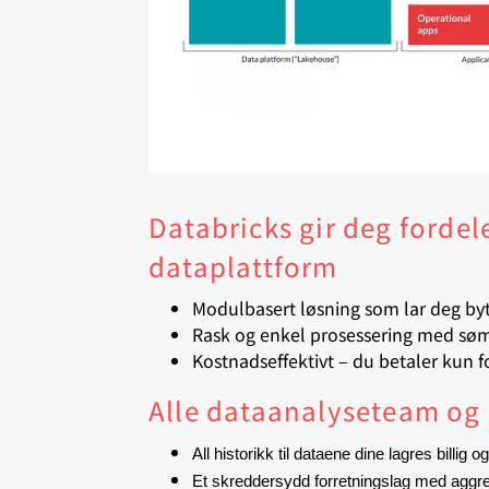
Databricks gir deg ford
dataplattform
Modulbasert løsning som lar deg byt
Rask og enkel prosessering med søm
Kostnadseffektivt – du betaler kun fo
Alle dataanalyseteam og i
All historikk til dataene dine lagres billig 
Et skreddersydd forretningslag med aggre