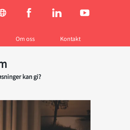
Social
menu
Om oss
Kontakt
rm
øsninger kan gi?