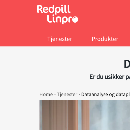
Skip
to
main
content
Tjenester
Produkter
D
Er du usikker p
Breadcrumb
Home
Tjenester
Dataanalyse og datap