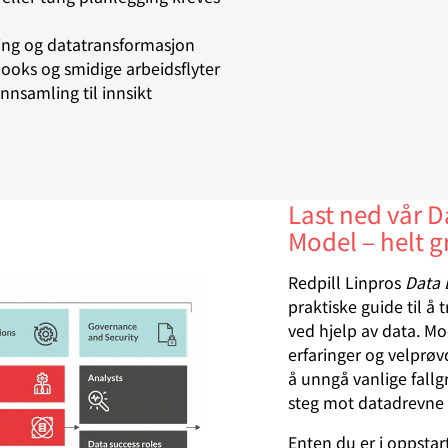
ring og datatransformasjon
oks og smidige arbeidsflyter
nnsamling til innsikt
Last ned vår 
Model – helt gr
Redpill Linpros
Data 
praktiske guide til å
ved hjelp av data. Mo
erfaringer og velprø
å unngå vanlige fallg
steg mot datadrevne 
Enten du er i oppstart