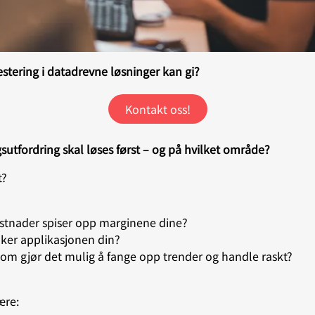
vestering i datadrevne løsninger kan gi?
Kontakt oss!
gsutfordring skal løses først – og på hvilket område?
t?
ostnader spiser opp marginene dine?
uker applikasjonen din?
 som gjør det mulig å fange opp trender og handle raskt?
ære: