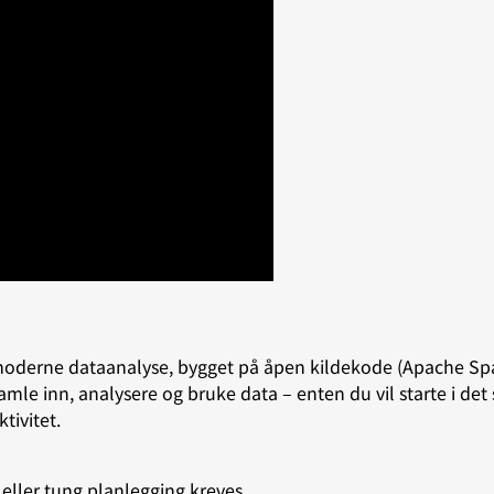
 moderne dataanalyse, bygget på åpen kildekode (Apache Spar
mle inn, analysere og bruke data – enten du vil starte i det 
ktivitet.
 eller tung planlegging kreves