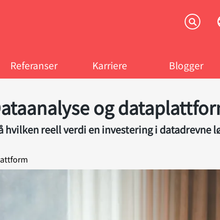
Referanser
Karriere
Blogger
ataanalyse og dataplattfo
å hvilken reell verdi en investering i datadrevne l
lattform