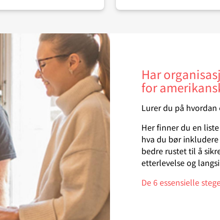
Har organisas
for amerikansk
Lurer du på hvordan en
Her finner du en list
hva du bør inkludere i
bedre rustet til å sik
etterlevelse og langsi
De 6 essensielle steg