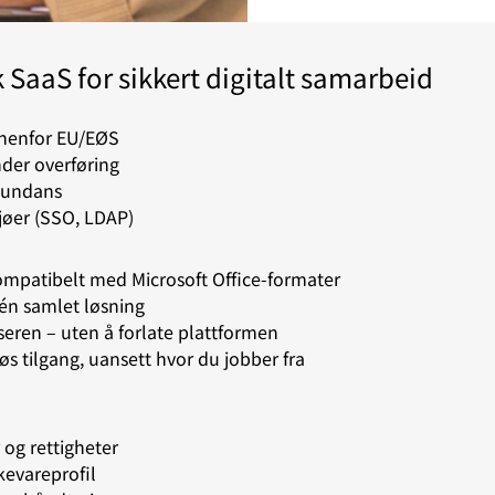
aaS for sikkert digitalt samarbeid
nnenfor EU/EØS
nder overføring
edundans
jøer (SSO, LDAP)
kompatibelt med Microsoft Office-formater
 én samlet løsning
seren – uten å forlate plattformen
s tilgang, uansett hvor du jobber fra
r og rettigheter
kevareprofil