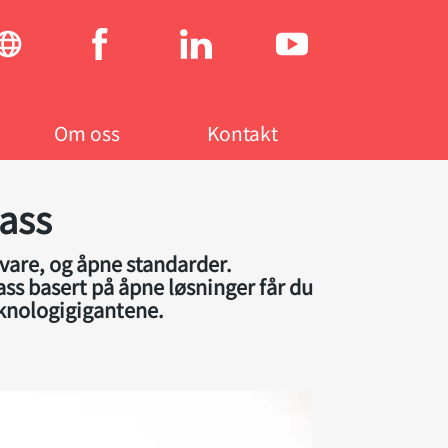
Social
menu
Om oss
Kontakt
lass
amvare, og åpne standarder.
lass basert på åpne løsninger får du
teknologigigantene.