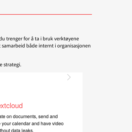
u trenger for å ta i bruk verktøyene
øst samarbeid både internt i organisasjonen
 strategi.
xtcloud
Mattermost is
ate on documents, send and
provides tea
 your calendar and have video
screen share, 
thout data leaks.