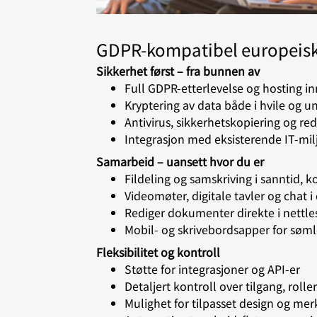
GDPR-kompatibel europeisk S
Sikkerhet først – fra bunnen av
Full GDPR-etterlevelse og hosting i
Kryptering av data både i hvile og u
Antivirus, sikkerhetskopiering og r
Integrasjon med eksisterende IT-mil
Samarbeid – uansett hvor du er
Fildeling og samskriving i sanntid, 
Videomøter, digitale tavler og chat i
Rediger dokumenter direkte i nettle
Mobil- og skrivebordsapper for sømlø
Fleksibilitet og kontroll
Støtte for integrasjoner og API-er
Detaljert kontroll over tilgang, rolle
Mulighet for tilpasset design og mer