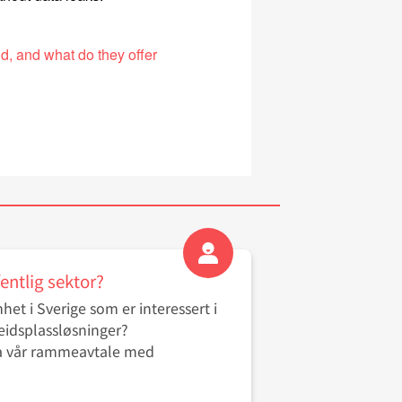
d, and what do they offer
What is M
entlig sektor?
het i Sverige som er interessert i
beidsplassløsninger?
ia vår rammeavtale med