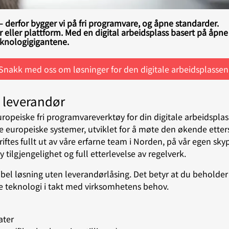
t – derfor bygger vi på fri programvare, og åpne standarder.
ør eller plattform. Med en digital arbeidsplass basert på åpne 
teknologigigantene.
Snakk med oss om løsninger for den digitale arbeidsplassen
én leverandør
ropeiske fri programvareverktøy for din digitale arbeidsplas
nde europeiske systemer, utviklet for å møte den økende ette
iftes fullt ut av våre erfarne team i Norden, på vår egen sk
y tilgjengelighet og full etterlevelse av regelverk.
bel løsning uten leverandørlåsing. Det betyr at du beholder 
bytte teknologi i takt med virksomhetens behov.
ater