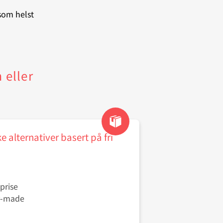
 som helst
 eller
e alternativer basert på fri
c
rprise
or-made