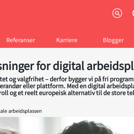
Referanser
Karriere
Blogger
ninger for digital arbeidsp
itet og valgfrihet – derfor bygger vi på fri progr
leverandør eller plattform. Med en digital arbeidsp
troll og et reelt europeisk alternativ til de store 
tale arbeidsplassen