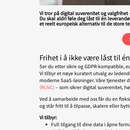
Vi tror på digital suverenitet og valgfrihe
Du skal aldri føle deg låst til én leverand
et reelt europeisk alternativ til de store 
Frihet i å ikke være låst til 
Ser du etter sikre og GDPR-kompatible, eu
Vi tilbyr et nøye kuratert utvalg av lede
moderne SaaS-løsninger. Våre tjenester dr
(RLNC)
– som sikrer digital suverenitet, hø
Ved å samarbeide med oss får du en fleksi
og står fritt til å tilpasse, skalere eller 
Vi tilbyr:
Full tilgang til dine data i åpne form