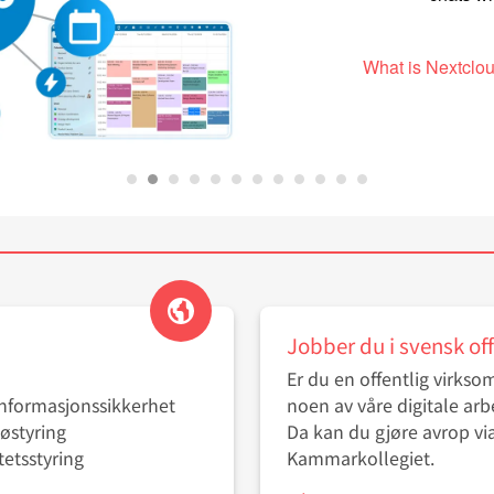
What is Nextclou
Jobber du i svensk off
Er du en offentlig virksom
 informasjonssikkerhet
noen av våre digitale ar
jøstyring
Da kan du gjøre avrop v
itetsstyring
Kammarkollegiet.