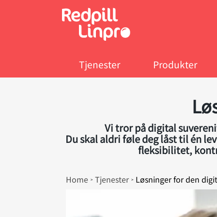
Skip
to
main
content
Tjenester
Produkter
Løs
Vi tror på digital suveren
Du skal aldri føle deg låst til én 
fleksibilitet, kon
Breadcrumb
Home
Tjenester
Løsninger for den digi