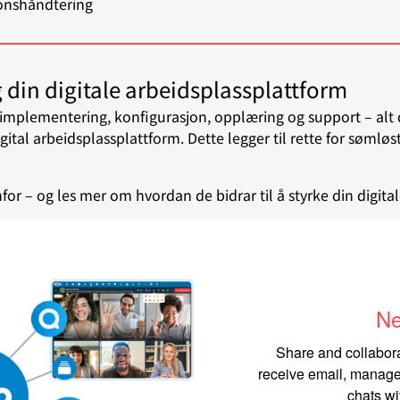
jonshåndtering
g din digitale arbeidsplassplattform
l implementering, konfigurasjon, opplæring og support – alt d
digital arbeidsplassplattform. Dette legger til rette for søml
or – og les mer om hvordan de bidrar til å styrke din digitale
Ne
Share and collabor
receive email, manage
chats wi