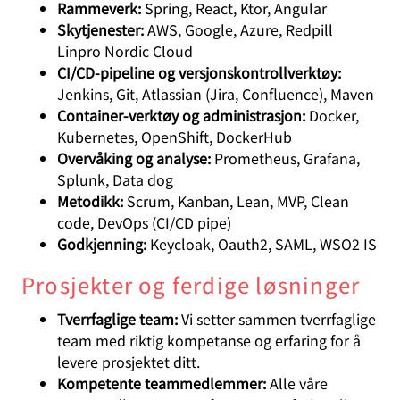
Rammeverk:
Spring, React, Ktor, Angular
Skytjenester:
AWS, Google, Azure, Redpill
Linpro Nordic Cloud
CI/CD-pipeline og versjonskontrollverktøy:
Jenkins, Git, Atlassian (Jira, Confluence), Maven
Container-verktøy og administrasjon:
Docker,
Kubernetes, OpenShift, DockerHub
Overvåking og analyse:
Prometheus, Grafana,
Splunk, Data dog
Metodikk:
Scrum, Kanban, Lean, MVP, Clean
code, DevOps (CI/CD pipe)
Godkjenning:
Keycloak, Oauth2, SAML, WSO2 IS
Prosjekter og ferdige løsninger
Tverrfaglige team:
Vi setter sammen tverrfaglige
team med riktig kompetanse og erfaring for å
levere prosjektet ditt.
Kompetente teammedlemmer:
Alle våre