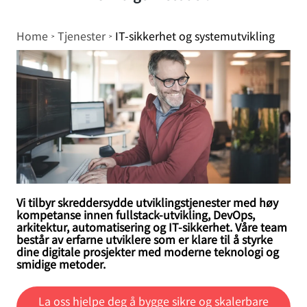
Breadcrumb
Home
Tjenester
IT-sikkerhet og systemutvikling
Vi tilbyr skreddersydde utviklingstjenester med høy
kompetanse innen fullstack-utvikling, DevOps,
arkitektur, automatisering og IT-sikkerhet. Våre team
består av erfarne utviklere som er klare til å styrke
dine digitale prosjekter med moderne teknologi og
smidige metoder.
La oss hjelpe deg å bygge sikre og skalerbare