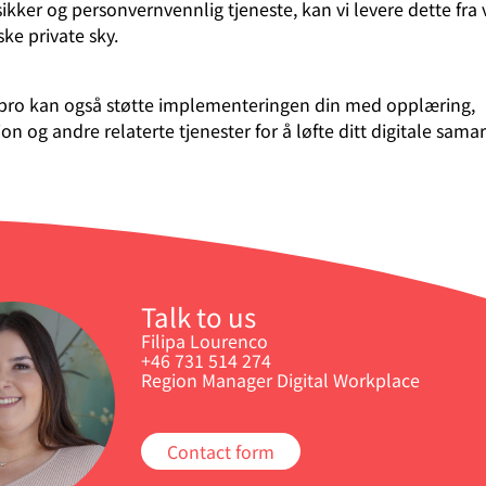
ikker og personvernvennlig tjeneste, kan vi levere dette fra 
ke private sky.
npro kan også støtte implementeringen din med opplæring,
on og andre relaterte tjenester for å løfte ditt digitale samar
Talk to us
Filipa Lourenco
+46 731 514 274
Region Manager Digital Workplace
Contact form