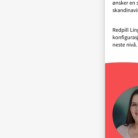
ønsker en s
skandinavis
Redpill Li
konfigurasj
neste nivå.