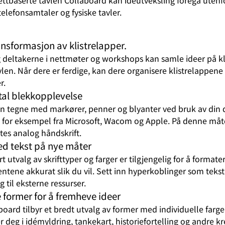
lefonsamtaler og fysiske tavler.
ransformasjon av klistrelapper.
 deltakerne i nettmøter og workshops kan samle ideer på kl
vlen. Når dere er ferdige, kan dere organisere klistrelappene 
r.
ital blekkopplevelse
n tegne med markører, penner og blyanter ved bruk av din d
 for eksempel fra Microsoft, Wacom og Apple. På denne må
ttes analog håndskrift.
d tekst på nye måter
rt utvalg av skrifttyper og farger er tilgjengelig for å formate
ntene akkurat slik du vil. Sett inn hyperkoblinger som tekst
g til eksterne ressurser.
e former for å fremheve ideer
board tilbyr et bredt utvalg av former med individuelle farger
er deg i idémyldring, tankekart, historiefortelling og andre kr