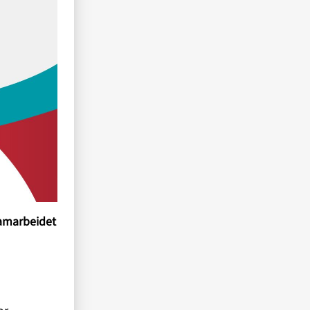
samarbeidet
or