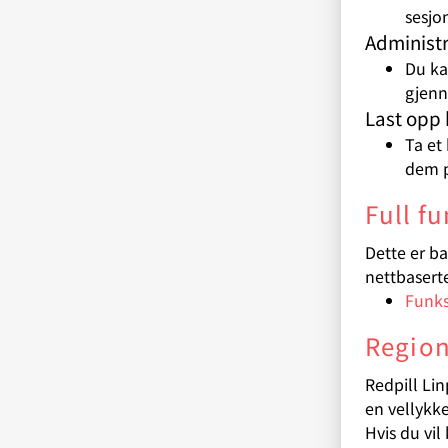
sesjo
Administ
Du ka
gjenn
Last opp 
Ta et
dem p
Full fu
Dette er b
nettbaserte
Funks
Region
Redpill Lin
en vellykk
Hvis du vil