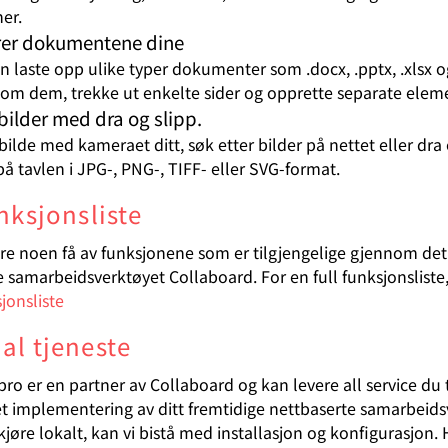
ner.
rer dokumentene dine
n laste opp ulike typer dokumenter som .docx, .pptx, .xlsx og
om dem, trekke ut enkelte sider og opprette separate eleme
bilder med dra og slipp.
 bilde med kameraet ditt, søk etter bilder på nettet eller dra 
å tavlen i JPG-, PNG-, TIFF- eller SVG-format.
nksjonsliste
are noen få av funksjonene som er tilgjengelige gjennom det
 samarbeidsverktøyet Collaboard. For en full funksjonsliste,
jonsliste
al tjeneste
pro er en partner av Collaboard og kan levere all service du 
et implementering av ditt fremtidige nettbaserte samarbeids
 kjøre lokalt, kan vi bistå med installasjon og konfigurasjon. 