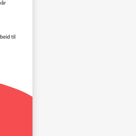
vår
beid til