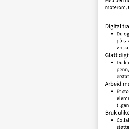
møterom, te
Digital t
Du og
på ta
ønske
Glatt dig
Du ka
penn,
ersta
Arbeid me
Et sto
eleme
tilgan
Bruk ulik
Colla
støtt