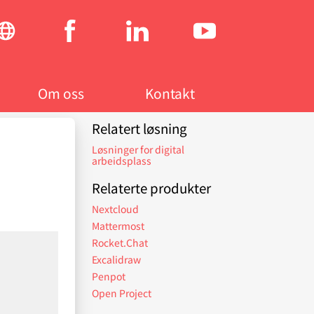
Social
menu
Om oss
Kontakt
Relatert løsning
Løsninger for digital
arbeidsplass
Relaterte produkter
Nextcloud
Mattermost
Rocket.Chat
Excalidraw
Penpot
Open Project