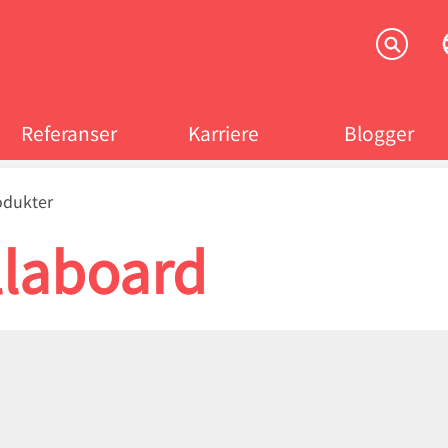
Referanser
Karriere
Blogger
crumb
odukter
llaboard