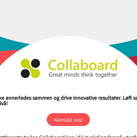
nke annerledes sammen og drive innovative resultater. Løft 
ivå!
Kontakt oss!
ttbaserte tavlen Collaboard kan idéutveksling foregå utenf