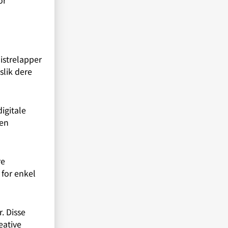
istrelapper
slik dere
igitale
ten
re
 for enkel
. Disse
eative