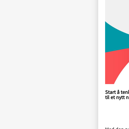
Start å te
til et nytt n
Med den ne