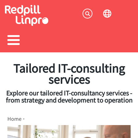
Skip
to
Socia
main
content
menu
Tailored IT-consulting
services
Explore our tailored IT-consultancy services -
from strategy and development to operation
Breadcrumb
Home