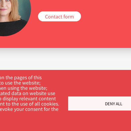
Contact form
n the pages of this
to use the website;
hen using the website;
ated data on website use
o display relevant content
t to the use of all cookies.
DENY ALL
revoke your consent for the