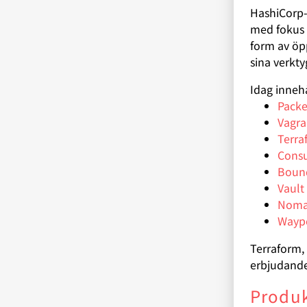
HashiCorp-v
med fokus p
form av öp
sina verkty
Idag inneh
Packe
Vagra
Terra
Cons
Boun
Vault
Nom
Wayp
Terraform, 
erbjudand
Produk