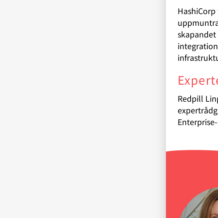
HashiCorp 
uppmuntrar
skapandet a
integratio
infrastruk
Expert
Redpill Li
expertrådg
Enterprise