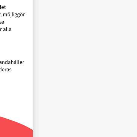
det
, möjliggör
sa
 alla
handahåller
deras