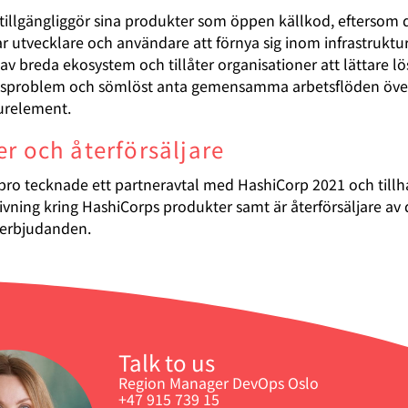
tillgängliggör sina produkter som öppen källkod, eftersom 
 utvecklare och användare att förnya sig inom infrastruktur
v breda ekosystem och tillåter organisationer att lättare lö
nsproblem och sömlöst anta gemensamma arbetsflöden över
turelement.
er och återförsäljare
npro tecknade ett partneravtal med HashiCorp 2021 och till
ivning kring HashiCorps produkter samt är återförsäljare av 
-erbjudanden.
Talk to us
Region Manager DevOps Oslo
+47 915 739 15