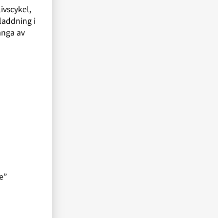
ivscykel,
laddning i
ånga av
e”