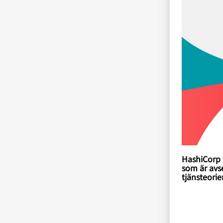
HashiCorp 
som är avse
tjänsteori