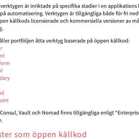
erktygen är inriktade på specifika stadier i en applikations l
å automatisering. Verktygen är tillgängliga både för fri ned
pen källkods licensierade och kommersiella versioner av m
g.
åller portföljen åtta verktyg baserade på öppen källkod:
r
nt
form
ul
dary
ad
oint
Consul, Vault och Nomad finns tillgängliga enligt “Enterpris
e.
ter som öppen källkod