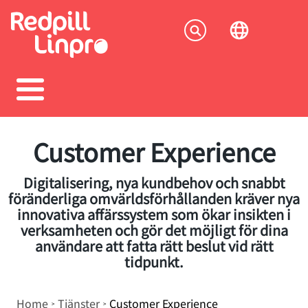
Skip
to
Socia
main
content
menu
Customer Experience
Digitalisering, nya kundbehov och snabbt
föränderliga omvärldsförhållanden kräver nya
innovativa affärssystem som ökar insikten i
verksamheten och gör det möjligt för dina
användare att fatta rätt beslut vid rätt
tidpunkt.
Breadcrumb
Home
Tjänster
Customer Experience