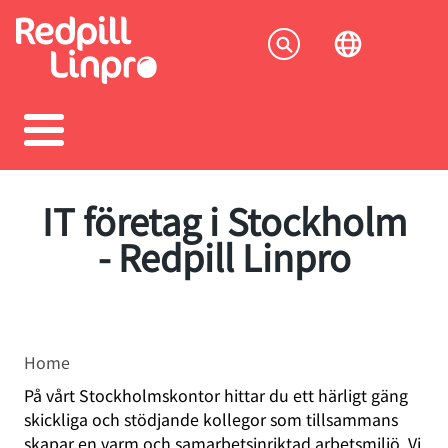
Skip
to
Socia
main
content
menu
IT företag i Stockholm
- Redpill Linpro
Breadcrumb
Home
På vårt Stockholmskontor hittar du ett härligt gäng
skickliga och stödjande kollegor som tillsammans
skapar en varm och samarbetsinriktad arbetsmiljö. Vi