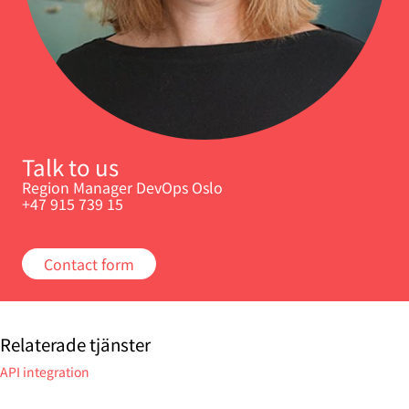
Talk to us
Region Manager DevOps Oslo
+47 915 739 15
Contact form
Relaterade tjänster
API integration