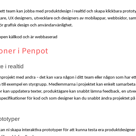
tt team kan jobba med produktdesign i realtid och skapa klickbara prototyp
are, UX designers, utvecklare och designers av mobilappar, webbsidor, samt
ör grafisk design och användarvänlighet. 
ppen källkod och är webbaserad
oner i Penpot
 i realtid
nprojekt med andra – det kan vara någon i ditt team eller någon som har ett i
 till exempel en styrgrupp. Medlemmarna i projektet kan enkelt samarbeta i r
kan uppdatera texter, produktägare kan snabbt lämna feedback, en utveck
specifikationer för kod och som designer kan du snabbt ändra projektet på
ototyper
n ni skapa interaktiva prototyper för att kunna testa era produktdesigner 