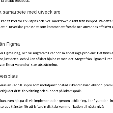
 få snabb feedback.
a samarbete med utvecklare
e kan få kod för CSS styles och SVG markdown direkt från Penpot. På detta s
i att ni utvecklar gränssnitt som kommer att förstås och användas effektivt a
rån Figma
 Figma idag, och vill migrera till Penpot så är det inga problem! Det finns e
r just detta, och vi kan såklart hjälpa er med det. Steget från Figma till Penp
ygen liknar varandra i stor utsträckning.
betsplats
reras av Redpill Linpro som molntjänst hostad i Skandinavien eller on-premi
 erbjuder drift, förvaltning och support på lokalt språk.
 kan även hjälpa till vid implementation genom utbildning, konfiguration, in
terade tjänster för att lyfta din digitala kommunikation till nästa nivå: