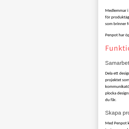
Medlemmar i e
för produktäg
som brinner f
Penpot har ö
Funkti
Samarbete
Dela ett desig
projektet som
kommunikatör 
plocka design
du får. 
Skapa pr
Med Penpot ka