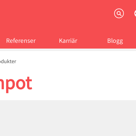
Referenser
Karriär
Blogg
crumb
odukter
npot