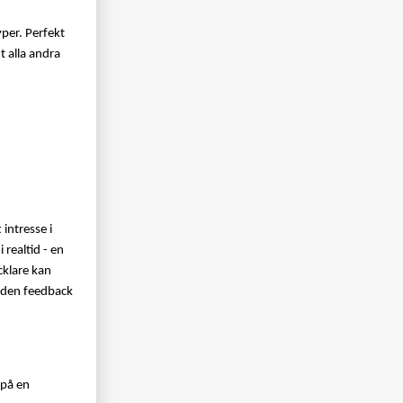
er. Perfekt 
 alla andra 
ntresse i 
ealtid - en 
lare kan 
 den feedback 
på en 