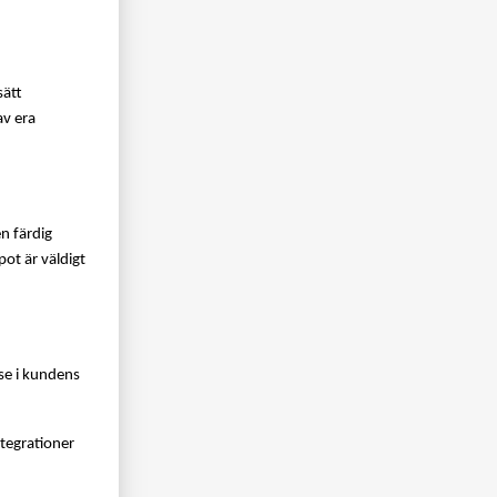
ätt 
v era 
n färdig 
ot är väldigt 
se i kundens 
tegrationer 