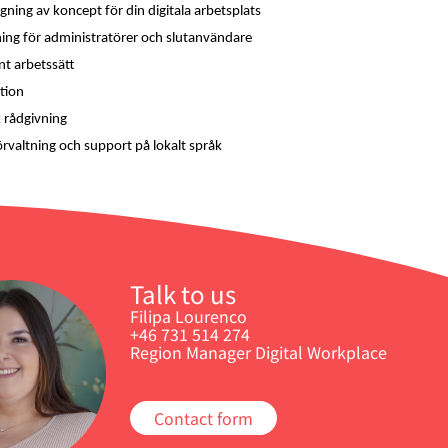
ning av koncept för din digitala arbetsplats
ing för administratörer och slutanvändare
t arbetssätt 
ation
 rådgivning
förvaltning och support på lokalt språk
Talk to us
Filipa Lourenco
+46 731 514 274
Region Manager Digital Workplace
Contact form