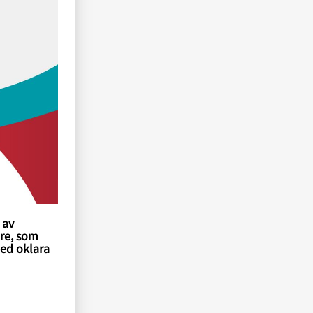
 av
are, som
med oklara