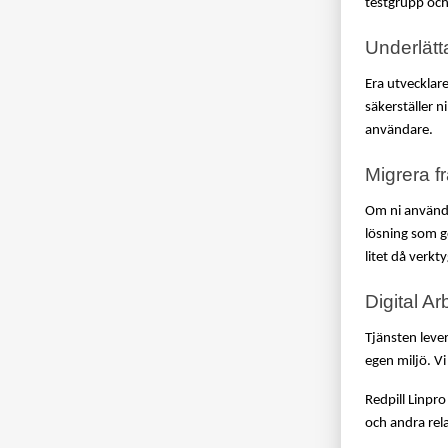
testgrupp och
Underlätt
Era utvecklar
säkerställer n
användare. 
Migrera f
Om ni använder
lösning som gö
litet då verkt
Digital Ar
Tjänsten leve
egen miljö. Vi
Redpill Linpro
och andra rela