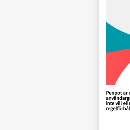
Penpot är e
användargr
inte vill e
regelförhå