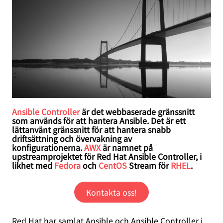
Ansible Controller
är det webbaserade gränssnitt
som används för att hantera Ansible. Det är ett
lättanvänt gränssnitt för att hantera snabb
driftsättning och övervakning av
konfigurationerna.
AWX
är namnet på
upstreamprojektet för Red Hat Ansible Controller, i
likhet med
Fedora
och
CentOS
Stream för
RHEL
.
Kontakta oss!
Red Hat har samlat Ansible och Ansible Controller i