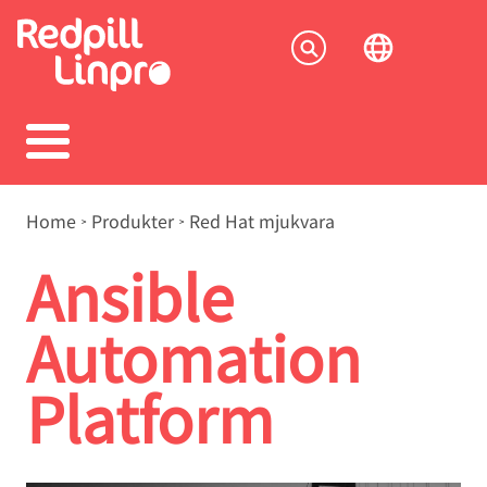
Skip
to
Socia
main
content
menu
Breadcrumb
Home
Produkter
Red Hat mjukvara
Ansible
Automation
Platform