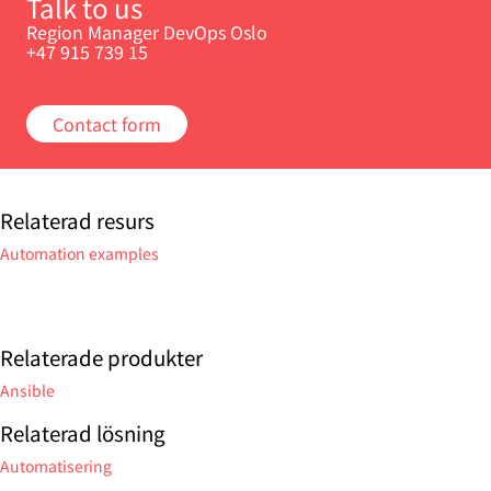
Talk to us
Region Manager DevOps Oslo
+47 915 739 15
Contact form
Relaterad resurs
Automation examples
Relaterade produkter
Ansible
Relaterad lösning
Automatisering