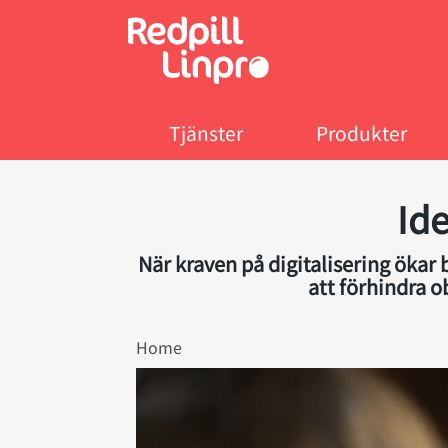
Skip
to
main
content
Tjänster
Produkter
Id
När kraven på digitalisering ökar 
att förhindra o
Breadcrumb
Home