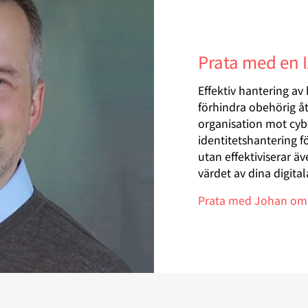
Prata med en 
Effektiv hantering av
förhindra obehörig å
organisation mot cyb
identitetshantering f
utan effektiviserar 
värdet av dina digital
Prata med Johan om