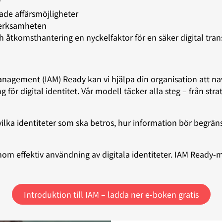
r
de affärsmöjligheter
 verksamheten
 och åtkomsthantering en nyckelfaktor för en säker digital tra
anagement (IAM) Ready kan vi hjälpa din organisation att n
för digital identitet. Vår modell täcker alla steg – från str
 vilka identiteter som ska betros, hur information bör begräns
om effektiv användning av digitala identiteter. IAM Ready-m
Introduktion till IAM – ladda ner e-boken gratis