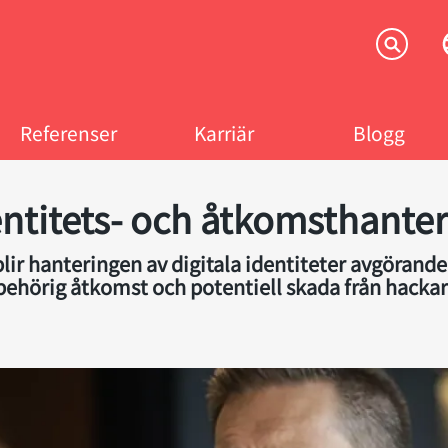
Referenser
Karriär
Blogg
entitets- och åtkomsthanter
blir hanteringen av digitala identiteter avgörande.
behörig åtkomst och potentiell skada från hackare