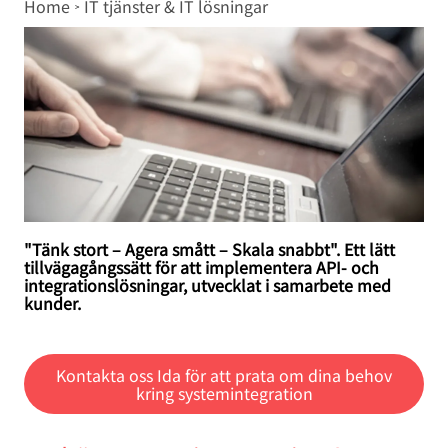
Breadcrumb
Home
IT tjänster & IT lösningar
"Tänk stort – Agera smått – Skala snabbt". Ett lätt
tillvägagångssätt för att implementera API- och
integrationslösningar, utvecklat i samarbete med
kunder.
Kontakta oss Ida för att prata om dina behov
kring systemintegration