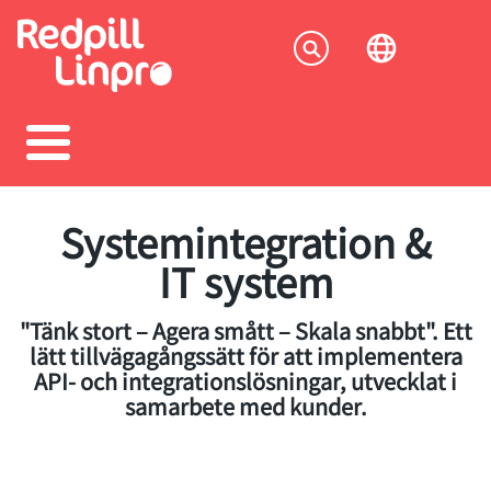
Skip
to
Socia
main
content
menu
Systemintegration &
IT system
"Tänk stort – Agera smått – Skala snabbt". Ett
lätt tillvägagångssätt för att implementera
API- och integrationslösningar, utvecklat i
samarbete med kunder.